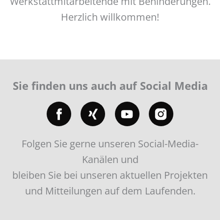
Werkstattmitarbeitende mit Behinderungen.
Herzlich willkommen!
Sie finden uns auch auf Social Media
X
Y
i
o
n
u
g
t
Folgen Sie gerne unseren Social-Media-
u
Kanälen und
b
bleiben Sie bei unseren aktuellen Projekten
e
und Mitteilungen auf dem Laufenden.