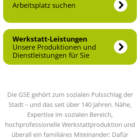
Arbeitsplatz suchen
Werkstatt-Leistungen
Unsere Produk­tionen und
Dienst­leistungen für Sie
Die GSE gehört zum sozialen Pulsschlag der
Stadt – und das seit über 140 Jahren. Nähe,
Expertise im sozialen Bereich,
hochprofessionelle Werkstattproduktion und
überall ein familiäres Miteinander: Dafür