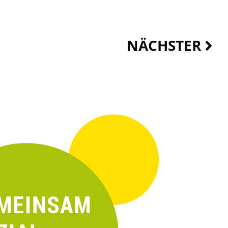
Näc
NÄCHSTER