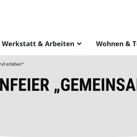
ne Pflege & Betreuung
Öffne Werksta
Werkstatt & Arbeiten
Wohnen & T
nd erleben“
NFEIER „GEMEINS