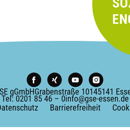
X
Y
i
o
n
u
SE gGmbH
Grabenstraße 101
45141 Ess
g
t
Tel:
0201 85 46 – 0
info@gse-essen.de
u
Datenschutz
Barrierefreiheit
Cooki
b
e