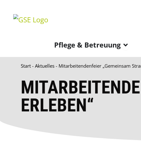
Zum
springen
Inhalt
springen
Öff
Pflege & Betreuung
Start
-
Aktuelles
-
Mitarbeitendenfeier „Gemeinsam Stra
MITARBEITENDE
ERLEBEN“