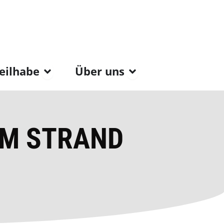
tt & Arbeiten
Öffne Wohnen & Teilhab
Öffne Über u
eilhabe
Über uns
AM STRAND