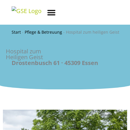
Zum
springen
Inhalt
springen
Pflege & Betreuung
Werkstatt & Arbeiten
Wohnen & Teilhabe
Einfache Sprache
Start
-
Pflege & Betreuung
-
Hospital zum heiligen Geist
Hospital zum
Heiligen Geist
Drostenbusch 61 · 45309 Essen