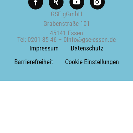
i
o
n
u
GSE gGmbH
g
t
Grabenstraße 101
u
45141 Essen
b
Tel:
0201 85 46 – 0
info@gse-essen.de
e
Impressum
Datenschutz
Barrierefreiheit
Cookie Einstellungen
Weitere Informationen über den gesperrten Inhalt.