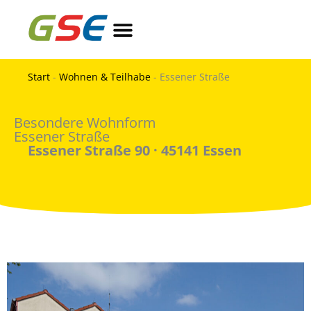
Zum
springen
Inhalt
springen
Pflege & Betreuung
Werkstatt & Arbeiten
Wohnen & Teilhabe
Einfache Sprache
Start
-
Wohnen & Teilhabe
-
Essener Straße
Besondere Wohnform
Essener Straße
Essener Straße 90 · 45141 Essen