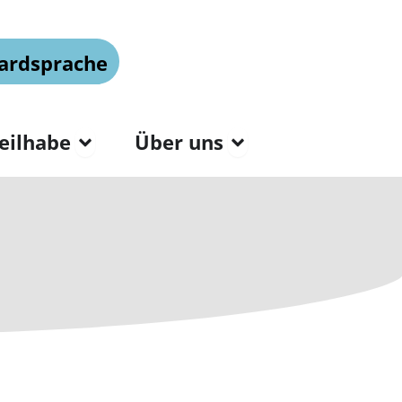
ardsprache
tt & Arbeiten
Open Wohnen & Teilhab
Open Über u
eilhabe
Über uns