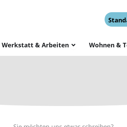
Stand
n Pflege & Betreuung
Open Werksta
Werkstatt & Arbeiten
Wohnen & T
Sie möchten uns etwas schreiben?