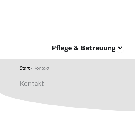
Skip
content
to
content
Ope
Pflege & Betreuung
Start
-
Kontakt
Kontakt