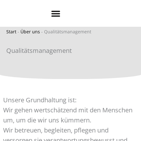
Skip
content
to
content
Pflege & Betreuung
Werkstatt & Arbeiten
Wohnen & Teilhabe
Start
-
Über uns
-
Qualitätsmanagement
Qualitäts­management
Unsere Grundhaltung ist:
Wir gehen wertschätzend mit den Menschen
um, um die wir uns kümmern.
Wir betreuen, begleiten, pflegen und
versorgen sie verantwortungsbewusst und